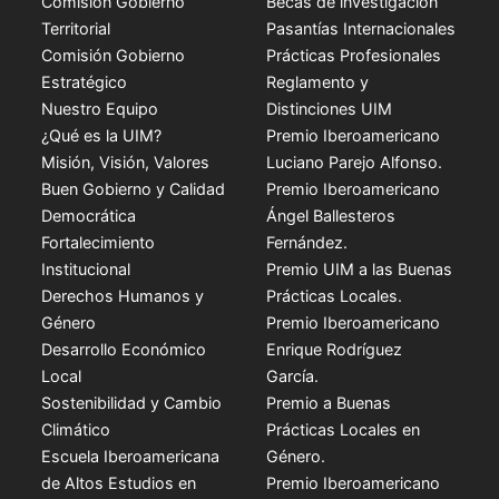
Comisión Gobierno
Becas de investigación
Territorial
Pasantías Internacionales
Comisión Gobierno
Prácticas Profesionales
Estratégico
Reglamento y
Nuestro Equipo
Distinciones UIM
¿Qué es la UIM?
Premio Iberoamericano
Misión, Visión, Valores
Luciano Parejo Alfonso.
Buen Gobierno y Calidad
Premio Iberoamericano
Democrática
Ángel Ballesteros
Fortalecimiento
Fernández.
Institucional
Premio UIM a las Buenas
Derechos Humanos y
Prácticas Locales.
Género
Premio Iberoamericano
Desarrollo Económico
Enrique Rodríguez
Local
García.
Sostenibilidad y Cambio
Premio a Buenas
Climático
Prácticas Locales en
Escuela Iberoamericana
Género.
de Altos Estudios en
Premio Iberoamericano