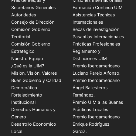
Presidentes/as y
Misiones Internacionales
Secretarios Generales
Formación Continua UIM
Autoridades
Asistencias Técnicas
Consejo de Dirección
Internacionales
Comisión Gobierno
Becas de investigación
Territorial
Pasantías Internacionales
Comisión Gobierno
Prácticas Profesionales
Estratégico
Reglamento y
Nuestro Equipo
Distinciones UIM
¿Qué es la UIM?
Premio Iberoamericano
Misión, Visión, Valores
Luciano Parejo Alfonso.
Buen Gobierno y Calidad
Premio Iberoamericano
Democrática
Ángel Ballesteros
Fortalecimiento
Fernández.
Institucional
Premio UIM a las Buenas
Derechos Humanos y
Prácticas Locales.
Género
Premio Iberoamericano
Desarrollo Económico
Enrique Rodríguez
Local
García.