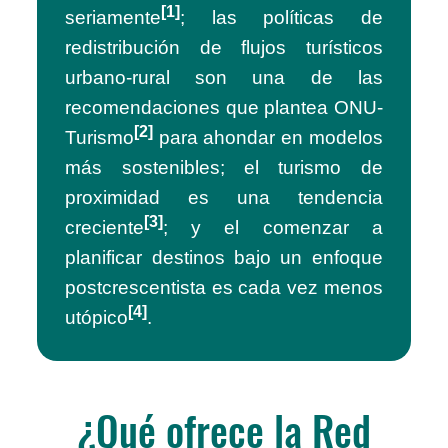
[1]
seriamente
; las políticas de
redistribución de flujos turísticos
urbano-rural son una de las
recomendaciones que plantea ONU-
[2]
Turismo
para ahondar en modelos
más sostenibles; el turismo de
proximidad es una tendencia
[3]
creciente
; y el comenzar a
planificar destinos bajo un enfoque
postcrescentista es cada vez menos
[4]
utópico
.
¿Qué ofrece la Red