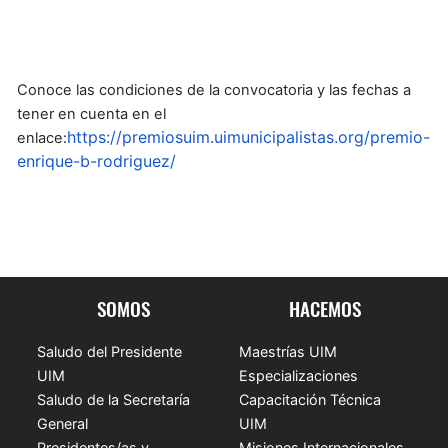
Conoce las condiciones de la convocatoria y las fechas a
tener en cuenta en el
https://premiosuim.uimunicipalistas.org/premio-
enlace:
enrique-b-rodriguez/
SOMOS
HACEMOS
Saludo del Presidente
Maestrías UIM
UIM
Especializaciones
Saludo de la Secretaría
Capacitación Técnica
General
UIM
Presidentes/as y
Misiones Internacionales