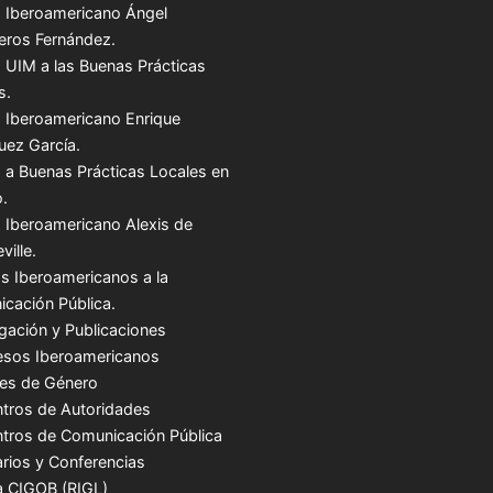
 Iberoamericano Ángel
teros Fernández.
 UIM a las Buenas Prácticas
s.
 Iberoamericano Enrique
uez García.
 a Buenas Prácticas Locales en
.
 Iberoamericano Alexis de
ville.
s Iberoamericanos a la
cación Pública.
igación y Publicaciones
sos Iberoamericanos
es de Género
tros de Autoridades
tros de Comunicación Pública
rios y Conferencias
a CIGOB (RIGL)