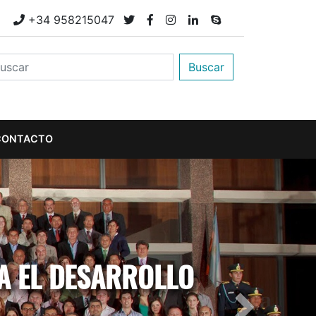
M
+34 958215047
Buscar
CONTACTO
A EL DESARROLLO
Next