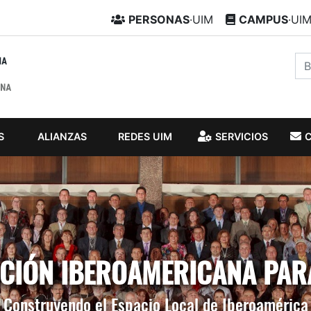
PERSONAS
·UIM
CAMPUS
·UI
S
ALIANZAS
REDES UIM
SERVICIOS
IÓN IBEROAMERICANA PAR
Construyendo el Espacio Local de Iberoamérica