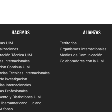
HACEMOS
ALIANZAS
ías UIM
Territorios
alizaciones
Organismos Internacionales
tación Técnica UIM
Medios de Comunicación
es Internacionales
Colaboradores con la UIM
ión Continua UIM
ncias Técnicas Internacionales
de investigación
ías Internacionales
cas Profesionales
ento y Distinciones UIM
 Iberoamericano Luciano
 Alfonso.