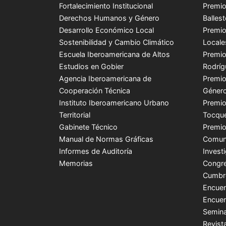
Fortalecimiento Institucional
Premio
Derechos Humanos y Género
Balles
Desarrollo Económico Local
Premio
Sostenibilidad y Cambio Climático
Locale
Escuela Iberoamericana de Altos
Premio
Estudios en Gobier
Rodríg
Agencia Iberoamericana de
Premio
Cooperación Técnica
Género
Instituto Iberoamericano Urbano
Premio
Territorial
Tocque
Gabinete Técnico
Premio
Manual de Normas Gráficas
Comuni
Informes de Auditoría
Invest
Memorias
Congre
Cumbr
Encuen
Encuen
Semina
Revist