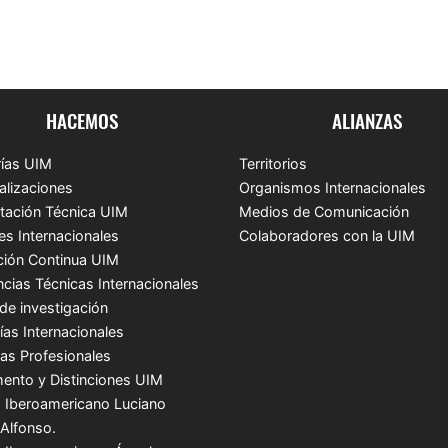
HACEMOS
ALIANZAS
ías UIM
Territorios
alizaciones
Organismos Internacionales
tación Técnica UIM
Medios de Comunicación
es Internacionales
Colaboradores con la UIM
ión Continua UIM
ncias Técnicas Internacionales
de investigación
ías Internacionales
cas Profesionales
ento y Distinciones UIM
 Iberoamericano Luciano
 Alfonso.