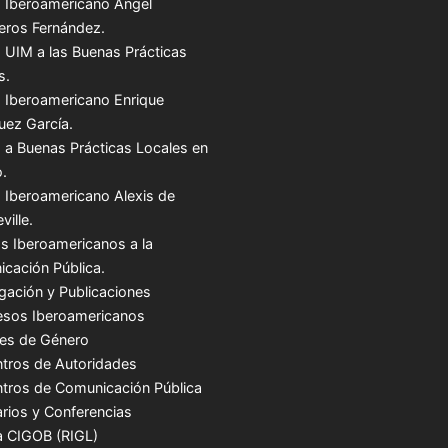
 Iberoamericano Ángel
teros Fernández.
 UIM a las Buenas Prácticas
s.
 Iberoamericano Enrique
uez García.
 a Buenas Prácticas Locales en
.
 Iberoamericano Alexis de
ville.
s Iberoamericanos a la
cación Pública.
igación y Publicaciones
sos Iberoamericanos
es de Género
tros de Autoridades
tros de Comunicación Pública
rios y Conferencias
a CIGOB (RIGL)