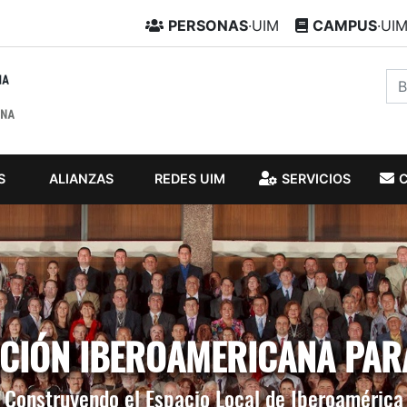
PERSONAS
·UIM
CAMPUS
·UI
S
ALIANZAS
REDES UIM
SERVICIOS
IÓN IBEROAMERICANA PAR
Construyendo el Espacio Local de Iberoamérica