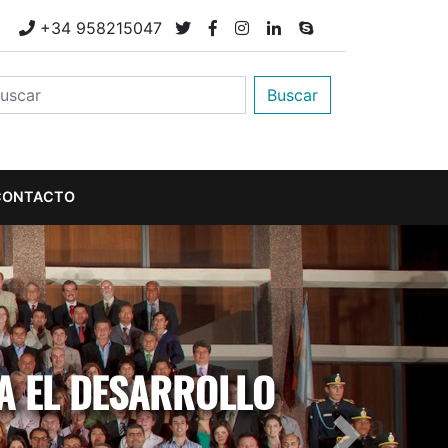
M
+34 958215047
Buscar
CONTACTO
A EL DESARROLLO
Next