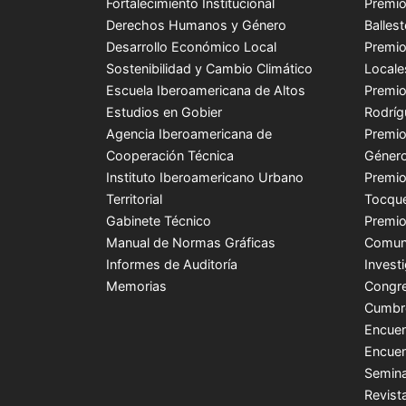
Fortalecimiento Institucional
Premio
Derechos Humanos y Género
Balles
Desarrollo Económico Local
Premio
Sostenibilidad y Cambio Climático
Locale
Escuela Iberoamericana de Altos
Premio
Estudios en Gobier
Rodríg
Agencia Iberoamericana de
Premio
Cooperación Técnica
Género
Instituto Iberoamericano Urbano
Premio
Territorial
Tocque
Gabinete Técnico
Premio
Manual de Normas Gráficas
Comuni
Informes de Auditoría
Invest
Memorias
Congre
Cumbr
Encuen
Encuen
Semina
Revist