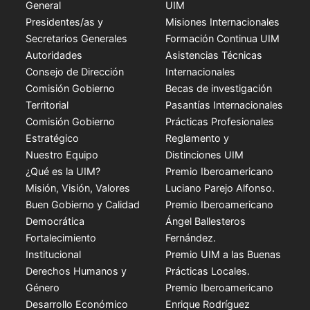
General
UIM
Presidentes/as y
Misiones Internacionales
Secretarios Generales
Formación Continua UIM
Autoridades
Asistencias Técnicas
Consejo de Dirección
Internacionales
Comisión Gobierno
Becas de investigación
Territorial
Pasantías Internacionales
Comisión Gobierno
Prácticas Profesionales
Estratégico
Reglamento y
Nuestro Equipo
Distinciones UIM
¿Qué es la UIM?
Premio Iberoamericano
Misión, Visión, Valores
Luciano Parejo Alfonso.
Buen Gobierno y Calidad
Premio Iberoamericano
Democrática
Ángel Ballesteros
Fortalecimiento
Fernández.
Institucional
Premio UIM a las Buenas
Derechos Humanos y
Prácticas Locales.
Género
Premio Iberoamericano
Desarrollo Económico
Enrique Rodríguez