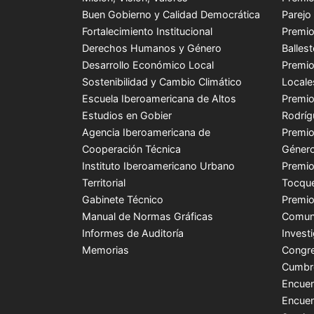
Buen Gobierno y Calidad Democrática
Parejo
Fortalecimiento Institucional
Premio
Derechos Humanos y Género
Balles
Desarrollo Económico Local
Premio
Sostenibilidad y Cambio Climático
Locale
Escuela Iberoamericana de Altos
Premio
Estudios en Gobier
Rodríg
Agencia Iberoamericana de
Premio
Cooperación Técnica
Género
Instituto Iberoamericano Urbano
Premio
Territorial
Tocque
Gabinete Técnico
Premio
Manual de Normas Gráficas
Comuni
Informes de Auditoría
Invest
Memorias
Congre
Cumbr
Encuen
Encuen