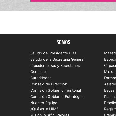
SOMOS
Saludo del Presidente UIM
Maestr
Saludo de la Secretaría General
Especi
Presidentes/as y Secretarios
Capaci
Generales
Mision
Autoridades
Formac
Consejo de Dirección
Asiste
Comisión Gobierno Territorial
Becas 
Comisión Gobierno Estratégico
Pasant
Nuestro Equipo
Prácti
¿Qué es la UIM?
Reglam
Misión, Visión, Valores
Premio