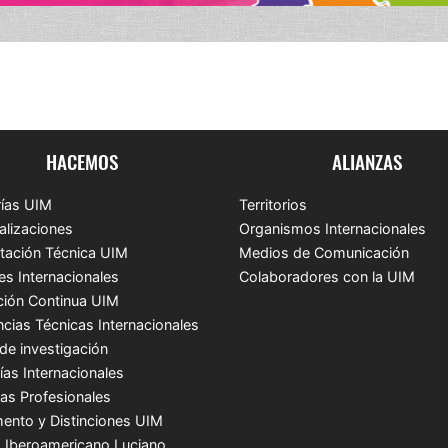
HACEMOS
ALIANZAS
ías UIM
Territorios
alizaciones
Organismos Internacionales
tación Técnica UIM
Medios de Comunicación
es Internacionales
Colaboradores con la UIM
ión Continua UIM
ncias Técnicas Internacionales
de investigación
ías Internacionales
cas Profesionales
ento y Distinciones UIM
 Iberoamericano Luciano