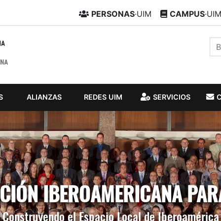
PERSONAS
·UIM
CAMPUS
·UI
S
ALIANZAS
REDES UIM
SERVICIOS
IÓN IBEROAMERICANA PAR
Construyendo el Espacio Local de Iberoamérica