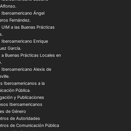
 Alfonso.
 Iberoamericano Ángel
teros Fernández.
 UIM a las Buenas Prácticas
s.
 Iberoamericano Enrique
uez García.
 a Buenas Prácticas Locales en
.
 Iberoamericano Alexis de
ville.
s Iberoamericanos a la
cación Pública.
igación y Publicaciones
sos Iberoamericanos
es de Género
tros de Autoridades
tros de Comunicación Pública