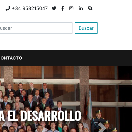
M
+34 958215047
Buscar
CONTACTO
A EL DESARROLLO
Next