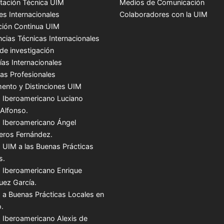
tación Técnica UIM
Medios de Comunicación
es Internacionales
Colaboradores con la UIM
ión Continua UIM
ncias Técnicas Internacionales
de investigación
ías Internacionales
cas Profesionales
ento y Distinciones UIM
 Iberoamericano Luciano
 Alfonso.
 Iberoamericano Ángel
teros Fernández.
 UIM a las Buenas Prácticas
s.
 Iberoamericano Enrique
uez García.
 a Buenas Prácticas Locales en
.
 Iberoamericano Alexis de