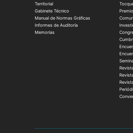
Territorial
Tocque
Gabinete Técnico
Premio
Manual de Normas Gráficas
Comuni
Informes de Auditoría
Invest
Memorias
Congre
Cumbr
Encuen
Encuen
Semina
Revist
Revist
Revist
Periódi
Conver