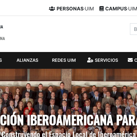
PERSONAS
·UIM
CAMPUS
·UI
S
ALIANZAS
REDES UIM
SERVICIOS
IÓN IBEROAMERICANA PAR
Construyendo el Espacio Local de Iberoamérica