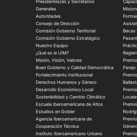
Presidentes/as y Secretarios
Capaci
Generales
Mision
Autoridades
Formac
Consejo de Dirección
Asiste
Comisión Gobierno Territorial
Becas 
Comisión Gobierno Estratégico
Pasant
Nuestro Equipo
Prácti
¿Qué es la UIM?
Reglam
Misión, Visión, Valores
Premio
Buen Gobierno y Calidad Democrática
Parejo
Fortalecimiento Institucional
Premio
Derechos Humanos y Género
Balles
Desarrollo Económico Local
Premio
Sostenibilidad y Cambio Climático
Locale
Escuela Iberoamericana de Altos
Premio
Estudios en Gobier
Rodríg
Agencia Iberoamericana de
Premio
Cooperación Técnica
Género
Instituto Iberoamericano Urbano
Premio