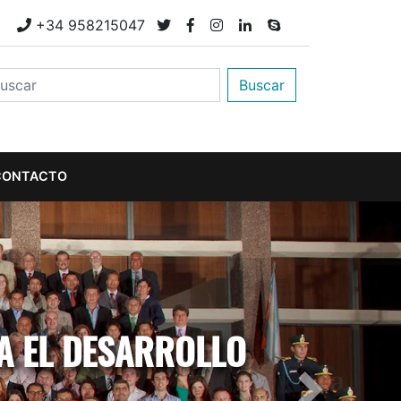
M
+34 958215047
Buscar
CONTACTO
A EL DESARROLLO
Next