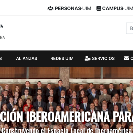
PERSONAS
·UIM
CAMPUS
·UI
S
ALIANZAS
REDES UIM
SERVICIOS
IÓN IBEROAMERICANA PAR
Construyendo el Espacio Local de Iberoamérica