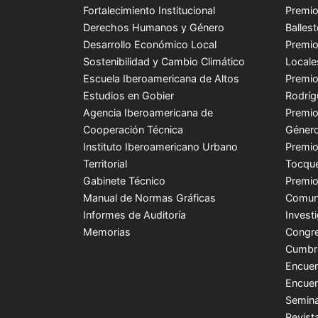
Fortalecimiento Institucional
Premio
Derechos Humanos y Género
Balles
Desarrollo Económico Local
Premio
Sostenibilidad y Cambio Climático
Locale
Escuela Iberoamericana de Altos
Premio
Estudios en Gobier
Rodríg
Agencia Iberoamericana de
Premio
Cooperación Técnica
Género
Instituto Iberoamericano Urbano
Premio
Territorial
Tocque
Gabinete Técnico
Premio
Manual de Normas Gráficas
Comuni
Informes de Auditoría
Invest
Memorias
Congre
Cumbr
Encuen
Encuen
Semina
Revist