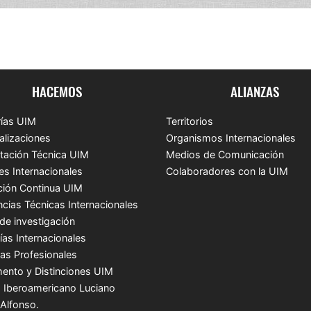
HACEMOS
ALIANZAS
ías UIM
Territorios
alizaciones
Organismos Internacionales
tación Técnica UIM
Medios de Comunicación
es Internacionales
Colaboradores con la UIM
ión Continua UIM
ncias Técnicas Internacionales
de investigación
ías Internacionales
cas Profesionales
ento y Distinciones UIM
 Iberoamericano Luciano
 Alfonso.