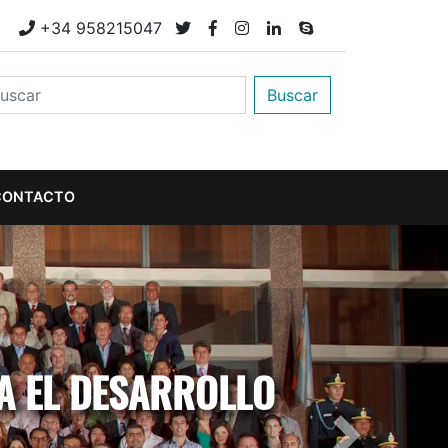
M
+34 958215047
Buscar
CONTACTO
A EL DESARROLLO
Next