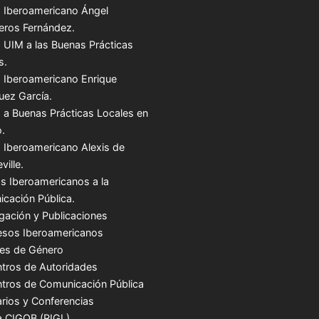
 Iberoamericano Ángel
teros Fernández.
 UIM a las Buenas Prácticas
s.
 Iberoamericano Enrique
uez García.
 a Buenas Prácticas Locales en
.
 Iberoamericano Alexis de
ville.
s Iberoamericanos a la
cación Pública.
igación y Publicaciones
sos Iberoamericanos
es de Género
tros de Autoridades
tros de Comunicación Pública
rios y Conferencias
a CIGOB (RIGL)