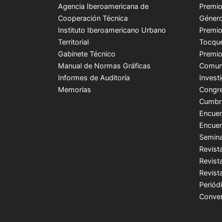
Agencia Iberoamericana de
Premio
Cooperación Técnica
Género
Instituto Iberoamericano Urbano
Premio
Territorial
Tocque
Gabinete Técnico
Premio
Manual de Normas Gráficas
Comuni
Informes de Auditoría
Invest
Memorias
Congre
Cumbr
Encuen
Encuen
Semina
Revist
Revist
Revist
Periódi
Conver