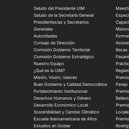
Saludo del Presidente UIM
Maestr
Saludo de la Secretaría General
Especi
Presidentes/as y Secretarios
Capaci
Generales
Mision
Autoridades
Formac
Consejo de Dirección
Asiste
Comisión Gobierno Territorial
Becas 
Comisión Gobierno Estratégico
Pasant
Nuestro Equipo
Prácti
¿Qué es la UIM?
Reglam
Misión, Visión, Valores
Premio
Buen Gobierno y Calidad Democrática
Parejo
Fortalecimiento Institucional
Premio
Derechos Humanos y Género
Balles
Desarrollo Económico Local
Premio
Sostenibilidad y Cambio Climático
Locale
Escuela Iberoamericana de Altos
Premio
Estudios en Gobier
Rodríg