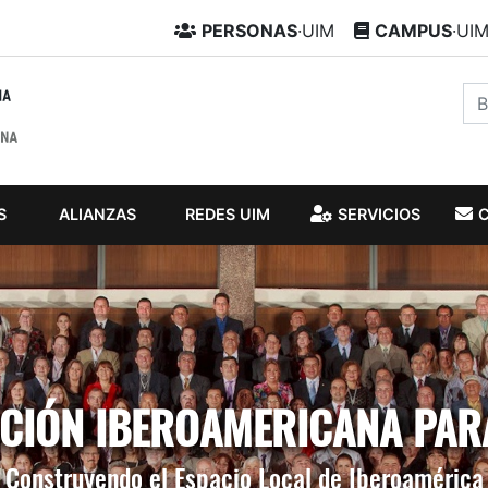
PERSONAS
·UIM
CAMPUS
·UI
S
ALIANZAS
REDES UIM
SERVICIOS
IÓN IBEROAMERICANA PAR
Construyendo el Espacio Local de Iberoamérica