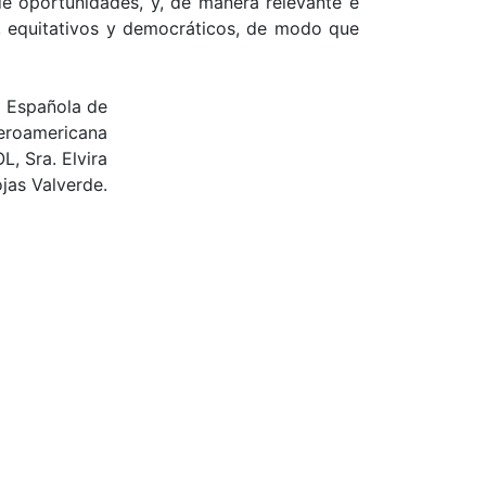
 de oportunidades, y, de manera relevante e
os, equitativos y democráticos, de modo que
a Española de
beroamericana
, Sra. Elvira
jas Valverde.