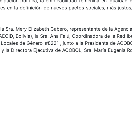
icipación política, la empleabilidad femenina en igualdad
res en la definición de nuevos pactos sociales, más just
.
, la Sra. Mery Elizabeth Cabero, representante de la Agenci
AECID, Bolivia), la Sra. Ana Falú, Coordinadora de la Red I
ocales de Género_#8221 , junto a la Presidenta de ACOBOL
 y la Directora Ejecutiva de ACOBOL, Sra. María Eugenia Ro