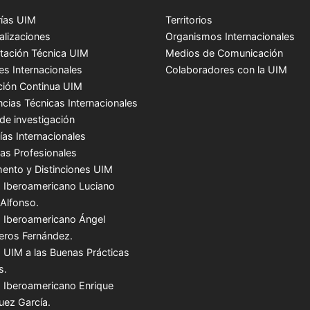
ías UIM
Territorios
alizaciones
Organismos Internacionales
tación Técnica UIM
Medios de Comunicación
es Internacionales
Colaboradores con la UIM
ión Continua UIM
ncias Técnicas Internacionales
de investigación
ías Internacionales
cas Profesionales
ento y Distinciones UIM
 Iberoamericano Luciano
 Alfonso.
 Iberoamericano Ángel
teros Fernández.
 UIM a las Buenas Prácticas
s.
 Iberoamericano Enrique
uez García.