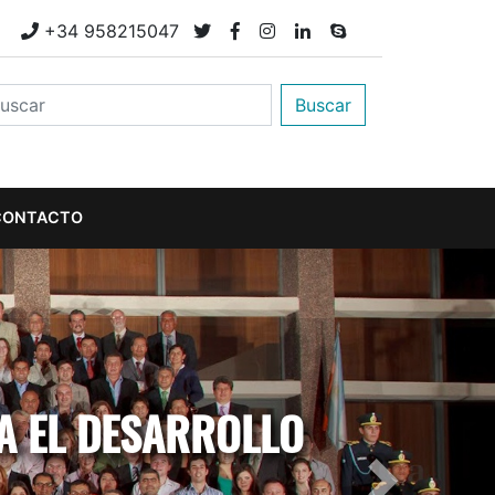
M
+34 958215047
Buscar
CONTACTO
A EL DESARROLLO
Next