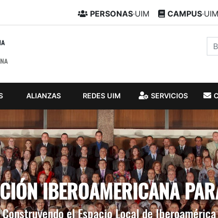
PERSONAS
·UIM
CAMPUS
·UI
S
ALIANZAS
REDES UIM
SERVICIOS
IÓN IBEROAMERICANA PAR
Construyendo el Espacio Local de Iberoamérica