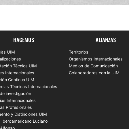
HACEMOS
ALIANZAS
ías UIM
Territorios
alizaciones
Organismos Internacionales
tación Técnica UIM
Medios de Comunicación
es Internacionales
Colaboradores con la UIM
ión Continua UIM
ncias Técnicas Internacionales
de investigación
ías Internacionales
cas Profesionales
ento y Distinciones UIM
 Iberoamericano Luciano
 Alfonso.