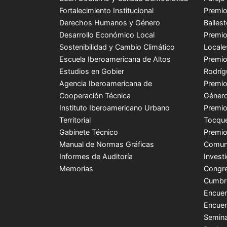
Fortalecimiento Institucional
Premio
Derechos Humanos y Género
Balles
Desarrollo Económico Local
Premio
Sostenibilidad y Cambio Climático
Locale
Escuela Iberoamericana de Altos
Premio
Estudios en Gobier
Rodríg
Agencia Iberoamericana de
Premio
Cooperación Técnica
Género
Instituto Iberoamericano Urbano
Premio
Territorial
Tocque
Gabinete Técnico
Premio
Manual de Normas Gráficas
Comuni
Informes de Auditoría
Invest
Memorias
Congre
Cumbr
Encuen
Encuen
Semina