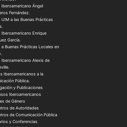
 Iberoamericano Ángel
teros Fernández.
 UIM a las Buenas Prácticas
s.
 Iberoamericano Enrique
uez García.
 a Buenas Prácticas Locales en
.
 Iberoamericano Alexis de
ville.
s Iberoamericanos a la
cación Pública.
igación y Publicaciones
sos Iberoamericanos
es de Género
tros de Autoridades
tros de Comunicación Pública
rios y Conferencias