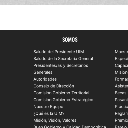
SOMOS
Saludo del Presidente UIM
Maestr
Saludo de la Secretaría General
Especi
Presidentes/as y Secretarios
Capaci
Generales
Mision
Autoridades
Formac
Consejo de Dirección
Asiste
Comisión Gobierno Territorial
Becas 
Comisión Gobierno Estratégico
Pasant
Nuestro Equipo
Prácti
¿Qué es la UIM?
Reglam
Misión, Visión, Valores
Premio
Buen Gobierno y Calidad Democrática
Parejo