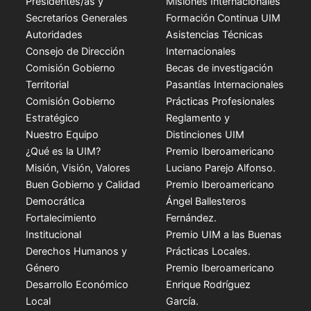
Presidentes/as y
Misiones Internacionales
Secretarios Generales
Formación Continua UIM
Autoridades
Asistencias Técnicas
Consejo de Dirección
Internacionales
Comisión Gobierno
Becas de investigación
Territorial
Pasantías Internacionales
Comisión Gobierno
Prácticas Profesionales
Estratégico
Reglamento y
Nuestro Equipo
Distinciones UIM
¿Qué es la UIM?
Premio Iberoamericano
Misión, Visión, Valores
Luciano Parejo Alfonso.
Buen Gobierno y Calidad
Premio Iberoamericano
Democrática
Ángel Ballesteros
Fortalecimiento
Fernández.
Institucional
Premio UIM a las Buenas
Derechos Humanos y
Prácticas Locales.
Género
Premio Iberoamericano
Desarrollo Económico
Enrique Rodríguez
Local
García.