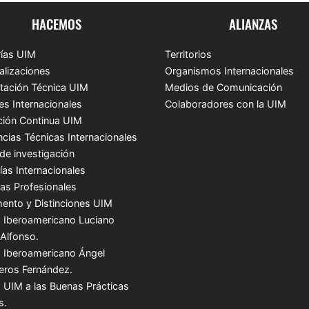
HACEMOS
ALIANZAS
ías UIM
Territorios
alizaciones
Organismos Internacionales
tación Técnica UIM
Medios de Comunicación
es Internacionales
Colaboradores con la UIM
ión Continua UIM
ncias Técnicas Internacionales
de investigación
ías Internacionales
cas Profesionales
ento y Distinciones UIM
 Iberoamericano Luciano
 Alfonso.
 Iberoamericano Ángel
teros Fernández.
 UIM a las Buenas Prácticas
s.