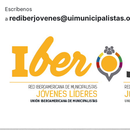
Escríbenos
rediberjovenes@uimunicipalistas.
a